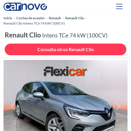
Inicio
Coches de ocasión
Renault
Renault Clio
Renault Clio Intens TCe 74 kW (100CV)
Renault Clio
Intens TCe 74 kW (100CV)
Consulta otros Renault Clio
Anterior
Siguie