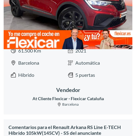
Anterior
Siguie
61.500 Km
2021
Barcelona
Automática
Híbrido
5 puertas
Vendedor
At Cliente Flexicar
Flexicar Cataluña
Barcelona
Comentarios para el Renault Arkana RS Line E-TECH
Híbrido 105kW(145CV) - SS del anunciante