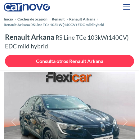
Inicio
Coches de ocasión
Renault
Renault Arkana
Renault Arkana RS Line TCe 103kW(140CV) EDC mild hybrid
Renault Arkana
RS Line TCe 103kW(140CV)
EDC mild hybrid
Consulta otros Renault Arkana
Anterior
Siguie