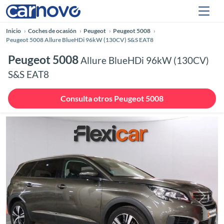
Inicio
Coches de ocasión
Peugeot
Peugeot 5008
Peugeot 5008 Allure BlueHDi 96kW (130CV) S&S EAT8
Peugeot 5008
Allure BlueHDi 96kW (130CV)
S&S EAT8
Consulta otros Peugeot 5008
Anterior
Siguie