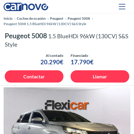
Inicio
Coches de ocasión
Peugeot
Peugeot 5008
Peugeot 5008 1.5 BlueHDi 96kW (130CV) S&S Style
Peugeot 5008
1.5 BlueHDi 96kW (130CV) S&S
Style
Al contado
Financiado
20.290€
17.790€
Contactar
Llamar