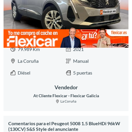
Anterior
Siguie
79.989 Km
2021
La Coruña
Manual
Diésel
5 puertas
Vendedor
At Cliente Flexicar
Flexicar Galicia
La Coruña
Comentarios para el Peugeot 5008 1.5 BlueHDi 96kW
(130CV) S&S Style del anunciante