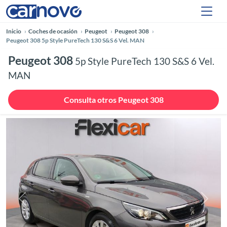
Inicio
Coches de ocasión
Peugeot
Peugeot 308
Peugeot 308 5p Style PureTech 130 S&S 6 Vel. MAN
Peugeot 308
5p Style PureTech 130 S&S 6 Vel.
MAN
Consulta otros Peugeot 308
Anterior
Siguie