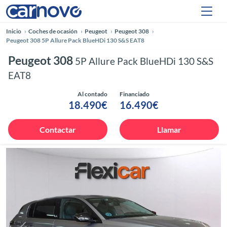
Inicio
Coches de ocasión
Peugeot
Peugeot 308
Peugeot 308 5P Allure Pack BlueHDi 130 S&S EAT8
Peugeot 308
5P Allure Pack BlueHDi 130 S&S
EAT8
Al contado
Financiado
18.490€
16.490€
Contactar
Llamar