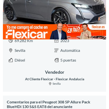
Anterior
Siguie
69.282 Km
2023
Sevilla
Automática
Diésel
5 puertas
Vendedor
At Cliente Flexicar
Flexicar Andalucia
Sevilla
Comentarios para el Peugeot 308 5P Allure Pack
BlueHDi 130 S&S EAT8 del anunciante