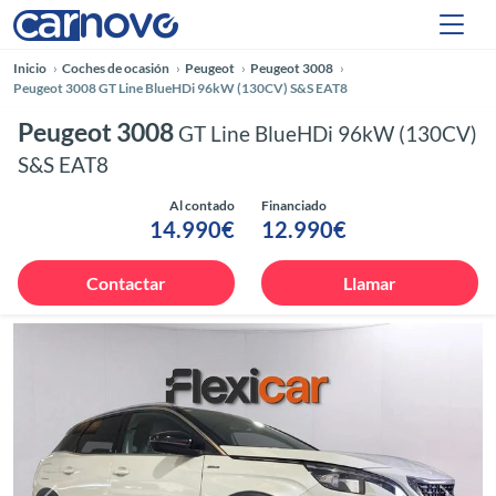
Inicio
Coches de ocasión
Peugeot
Peugeot 3008
Peugeot 3008 GT Line BlueHDi 96kW (130CV) S&S EAT8
Peugeot 3008
GT Line BlueHDi 96kW (130CV)
S&S EAT8
Al contado
Financiado
14.990€
12.990€
Contactar
Llamar