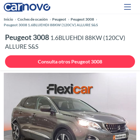
Inicio
Coches de ocasión
Peugeot
Peugeot 3008
Peugeot 3008 1.6BLUEHDI 88KW (120CV) ALLURE S&S
Peugeot 3008
1.6BLUEHDI 88KW (120CV)
ALLURE S&S
Consulta otros Peugeot 3008
Anterior
Siguie