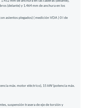
 1.452 mm de anchura en las caderas (delante),
bros (delante) y 1.464 mm de anchura en los
con asientos plegados) ( medición VDA ) 0 l de
encia máx. motor eléctrico), 15 kW (potencia máx.
tes, suspensión trasera de eje de torsión y