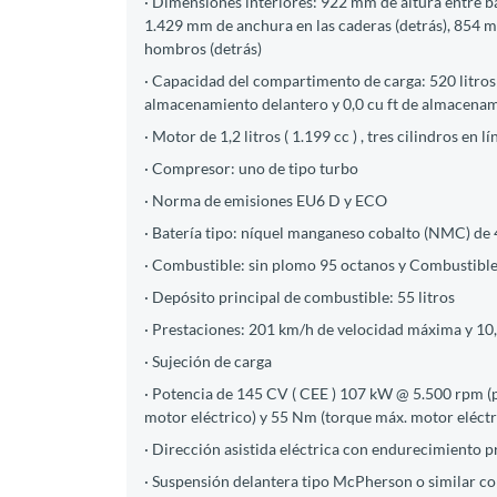
· Dimensiones interiores: 922 mm de altura entre b
1.429 mm de anchura en las caderas (detrás), 854 m
hombros (detrás)
· Capacidad del compartimento de carga: 520 litros 
almacenamiento delantero y 0,0 cu ft de almacena
· Motor de 1,2 litros ( 1.199 cc ) , tres cilindros en lí
· Compresor: uno de tipo turbo
· Norma de emisiones EU6 D y ECO
· Batería tipo: níquel manganeso cobalto (NMC) de 48
· Combustible: sin plomo 95 octanos y Combustible
· Depósito principal de combustible: 55 litros
· Prestaciones: 201 km/h de velocidad máxima y 10
· Sujeción de carga
· Potencia de 145 CV ( CEE ) 107 kW @ 5.500 rpm (
motor eléctrico) y 55 Nm (torque máx. motor eléct
· Dirección asistida eléctrica con endurecimiento p
· Suspensión delantera tipo McPherson o similar con