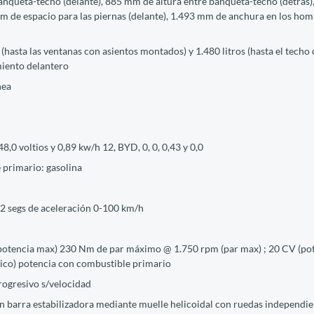
anqueta-techo (delante), 885 mm de altura entre banqueta-techo (detrás),
m de espacio para las piernas (delante), 1.493 mm de anchura en los hom
(hasta las ventanas con asientos montados) y 1.480 litros (hasta el techo 
miento delantero
nea
,0 voltios y 0,89 kw/h 12, BYD, 0, 0, 0,43 y 0,0
 primario: gasolina
,2 segs de aceleración 0-100 km/h
potencia max) 230 Nm de par máximo @ 1.750 rpm (par max) ; 20 CV (pot
rico) potencia con combustible primario
rogresivo s/velocidad
 barra estabilizadora mediante muelle helicoidal con ruedas independien