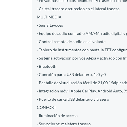
· Elevalunas eléctricos delanteros y traseros con do
· Cristal trasero oscurecido en el lateral trasero
MULTIMEDIA
· Seis altavoces
· Equipo de audio con radio AM/FM, radio digital y p
· Control remoto de audio en el volante
· Tablero de instrumentos con pantalla TFT configu
· Sistema activacion por voz Alexa y activado con Int
· Bluetooth
· Conexión para: USB delantero, 1, 0 y 0
· Pantalla de visualización táctil de 21,00 " Salpica
· Integración móvil Apple CarPlay, Android Auto, 
· Puerto de carga USB delantero y trasero
CONFORT
· Iluminación de acceso
· Servocierre: maletero trasero