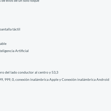
s de ellos de un solo toque
antalla táctil
rable
eligencia Artificial
dero del lado conductor al centro y 53,3
999, 999, 0, conexión inalámbrica Apple y Conexión inalámbrica Android