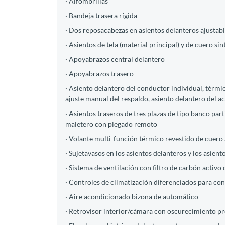
· Alfombrillas
· Bandeja trasera rígida
· Dos reposacabezas en asientos delanteros ajustable
· Asientos de tela (material principal) y de cuero si
· Apoyabrazos central delantero
· Apoyabrazos trasero
· Asiento delantero del conductor individual, térmi
ajuste manual del respaldo, asiento delantero del a
· Asientos traseros de tres plazas de tipo banco par
maletero con plegado remoto
· Volante multi-función térmico revestido de cuero 
· Sujetavasos en los asientos delanteros y los asient
· Sistema de ventilación con filtro de carbón activo 
· Controles de climatización diferenciados para 
· Aire acondicionado bizona de automático
· Retrovisor interior/cámara con oscurecimiento p