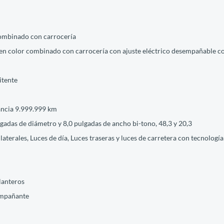
 combinado con carrocería
 en color combinado con carrocería con ajuste eléctrico desempañable c
itente
tancia 9.999.999 km
lgadas de diámetro y 8,0 pulgadas de ancho bi-tono, 48,3 y 20,3
 laterales, Luces de día, Luces traseras y luces de carretera con tecnologí
elanteros
ompañante