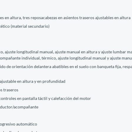
s en altura, tres reposacabezas en asientos traseros ajustables en altura
ntético (material secundario)
co, ajuste longitudinal manual, ajuste manual en altura y ajuste lumbar ma
compañante individual, térmico, ajuste longitudinal manual y ajuste manu
tido de orientación delantera abatibles en el suelo con banqueta fija, re
ajustable en altura y en profundidad
os traseros
controles en pantalla táctil y calefacción del motor
conductor/acompañante
rogresivo automático