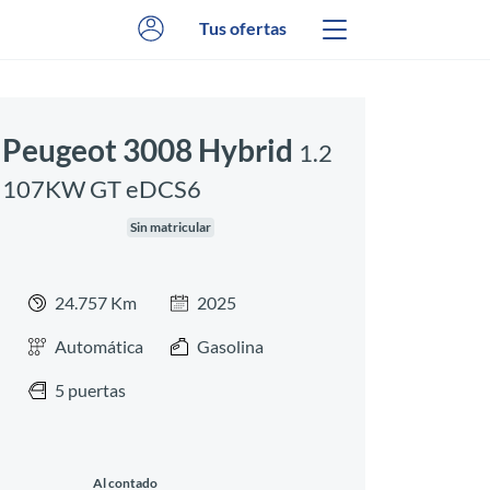
Tus ofertas
Peugeot 3008 Hybrid
1.2
107KW GT eDCS6
Sin matricular
24.757 Km
2025
Automática
Gasolina
5 puertas
Al contado