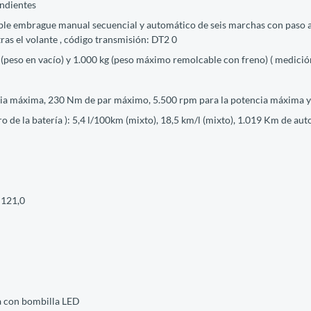
endientes
oble embrague manual secuencial y automático de seis marchas con paso
tras el volante , código transmisión: DT2 0
 (peso en vacío) y 1.000 kg (peso máximo remolcable con freno) ( medició
cia máxima, 230 Nm de par máximo, 5.500 rpm para la potencia máxima y
 la batería ): 5,4 l/100km (mixto), 18,5 km/l (mixto), 1.019 Km de auton
 121,0
ga con bombilla LED