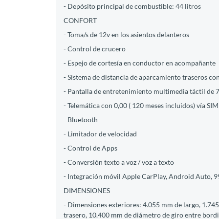
- Depósito principal de combustible: 44 litros
CONFORT
- Toma/s de 12v en los asientos delanteros
- Control de crucero
- Espejo de cortesía en conductor en acompañante
- Sistema de distancia de aparcamiento traseros co
- Pantalla de entretenimiento multimedia táctil de 7
- Telemática con 0,00 ( 120 meses incluidos) vía SI
- Bluetooth
- Limitador de velocidad
- Control de Apps
- Conversión texto a voz / voz a texto
- Integración móvil Apple CarPlay, Android Auto, 
DIMENSIONES
- Dimensiones exteriores: 4.055 mm de largo, 1.74
trasero, 10.400 mm de diámetro de giro entre bordill