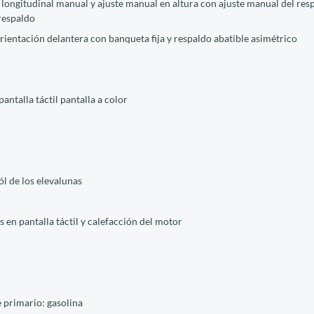
e longitudinal manual y ajuste manual en altura con ajuste manual del re
 respaldo
orientación delantera con banqueta fija y respaldo abatible asimétrico
antalla táctil pantalla a color
ól de los elevalunas
s en pantalla táctil y calefacción del motor
 primario: gasolina