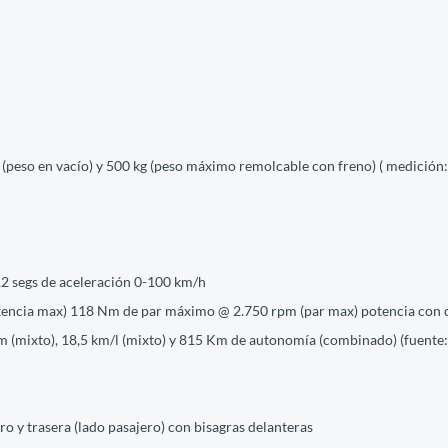
 (peso en vacío) y 500 kg (peso máximo remolcable con freno) ( medición:
,2 segs de aceleración 0-100 km/h
otencia max) 118 Nm de par máximo @ 2.750 rpm (par max) potencia con
(mixto), 18,5 km/l (mixto) y 815 Km de autonomía (combinado) (fuente: Ma
ro y trasera (lado pasajero) con bisagras delanteras