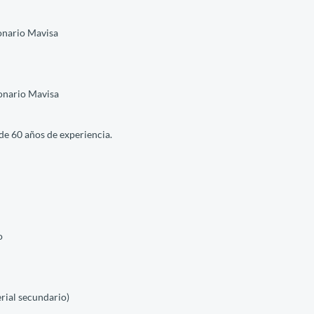
onario Mavisa
onario Mavisa
e 60 años de experiencia.
o
erial secundario)