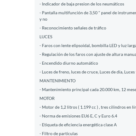
- Indicador de baja presion de los neumáticos
- Pantalla multifunción de 3,50 " panel de instrument
y no
- Reconocimiento señales de tráfico
LUCES
- Faros con lente elipsoidal, bombilla LED y luz lar
- Regulación de los faros con ajuste de altura manu
- Encendido diurno automático
- Luces de freno, luces de cruce, Luces de día, Luce
MANTENIMIENTO
- Mantenimiento principal cada 20.000 km, 12 mes
MOTOR
- Motor de 1,2 litros ( 1.199 cc ) , tres cilindros e
- Norma de emisiones EU6 E, C y Euro 6.4
- Etiqueta de eficiencia energética clase A
- Filtro de partículas