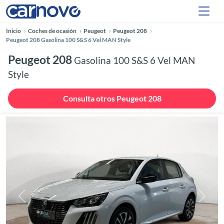
Inicio
Coches de ocasión
Peugeot
Peugeot 208
Peugeot 208 Gasolina 100 S&S 6 Vel MAN Style
Peugeot 208
Gasolina 100 S&S 6 Vel MAN
Style
Consulta otros Peugeot 208
Anterior
Siguie