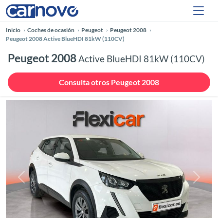
Inicio
Coches de ocasión
Peugeot
Peugeot 2008
Peugeot 2008 Active BlueHDI 81kW (110CV)
Peugeot 2008
Active BlueHDI 81kW (110CV)
Consulta otros Peugeot 2008
Anterior
Siguie