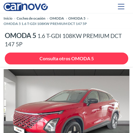
Inicio
Coches de ocasión
OMODA
OMODA 5
OMODA 5 1.6 T-GDI 108KW PREMIUM DCT 147 5P
OMODA 5
1.6 T-GDI 108KW PREMIUM DCT
147 5P
Consulta otros OMODA 5
Anterior
Siguie