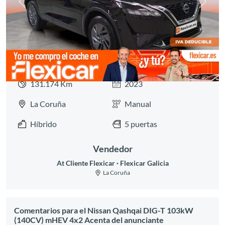
Anterior
Siguie
131.174 Km
2023
La Coruña
Manual
Híbrido
5 puertas
Vendedor
At Cliente Flexicar
Flexicar Galicia
La Coruña
Comentarios para el Nissan Qashqai DIG-T 103kW
(140CV) mHEV 4x2 Acenta del anunciante