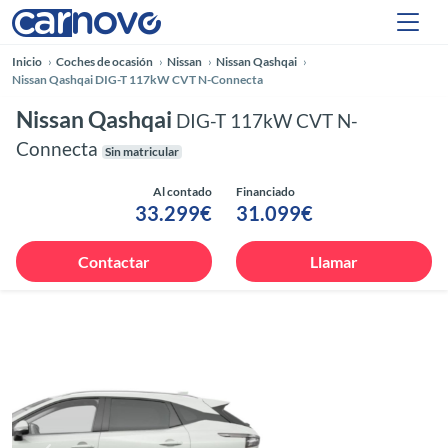
Inicio
Coches de ocasión
Nissan
Nissan Qashqai
Nissan Qashqai DIG-T 117kW CVT N-Connecta
Nissan Qashqai
DIG-T 117kW CVT N-
Connecta
Sin matricular
Al contado
Financiado
33.299€
31.099€
Contactar
Llamar
Anterior
Siguie