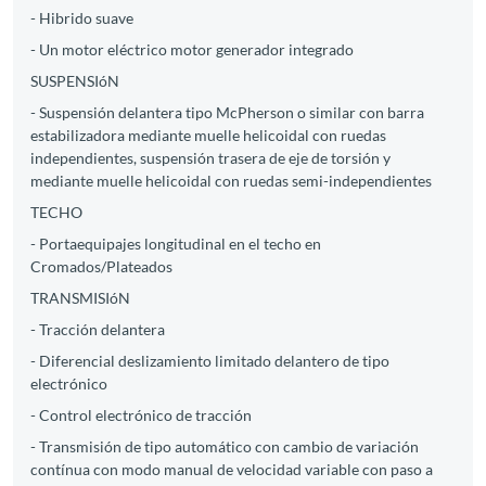
- Hibrido suave
- Un motor eléctrico motor generador integrado
SUSPENSIóN
- Suspensión delantera tipo McPherson o similar con barra
estabilizadora mediante muelle helicoidal con ruedas
independientes, suspensión trasera de eje de torsión y
mediante muelle helicoidal con ruedas semi-independientes
TECHO
- Portaequipajes longitudinal en el techo en
Cromados/Plateados
TRANSMISIóN
- Tracción delantera
- Diferencial deslizamiento limitado delantero de tipo
electrónico
- Control electrónico de tracción
- Transmisión de tipo automático con cambio de variación
contínua con modo manual de velocidad variable con paso a