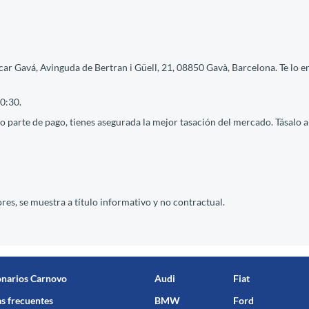
ar Gavá, Avinguda de Bertran i Güell, 21, 08850 Gavà, Barcelona. Te lo e
0:30.
 parte de pago, tienes asegurada la mejor tasación del mercado. Tásalo ah
res, se muestra a título informativo y no contractual.
onarios Carnovo
Audi
Fiat
s frecuentes
BMW
Ford