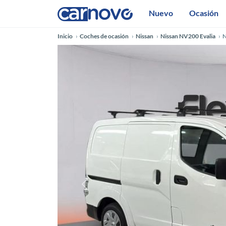
Nuevo
Ocasión
Inicio
Coches de ocasión
Nissan
Nissan NV200 Evalia
N
Anterior