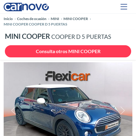
Inicio
Coches de ocasión
MINI
MINI COOPER
MINI COOPER COOPER D 5 PUERTAS
MINI COOPER
COOPER D 5 PUERTAS
Consulta otros MINI COOPER
Anterior
Siguie