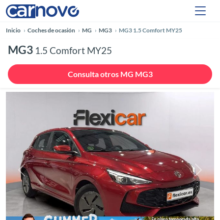
Inicio
Coches de ocasión
MG
MG3
MG3 1.5 Comfort MY25
MG3
1.5 Comfort MY25
Consulta otros MG MG3
Anterior
Siguie