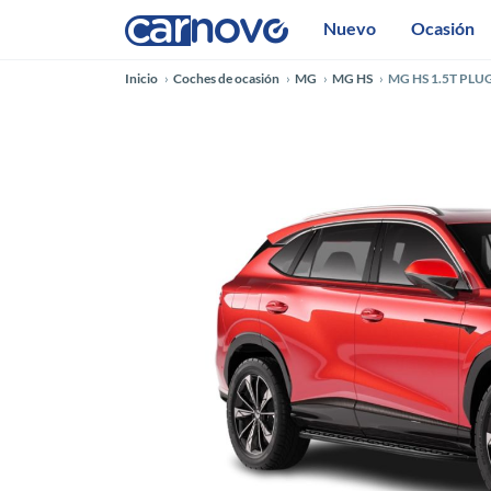
Nuevo
Ocasión
Inicio
Coches de ocasión
MG
MG HS
MG HS 1.5T PL
Anterior