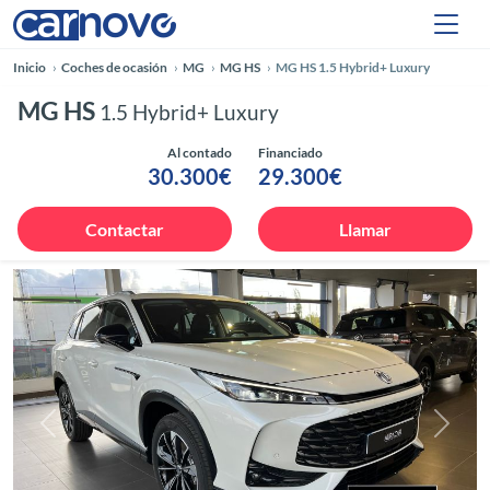
Inicio
Coches de ocasión
MG
MG HS
MG HS 1.5 Hybrid+ Luxury
MG HS
1.5 Hybrid+ Luxury
Al contado
Financiado
30.300€
29.300€
Contactar
Llamar
Anterior
Siguie