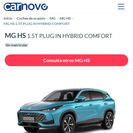
Inicio
Coches de ocasión
MG
MG HS
MG HS 1.5T PLUG IN HYBRID COMFORT
MG HS
1.5T PLUG IN HYBRID COMFORT
Sin matricular
Consulta otros MG HS
Anterior
Siguie