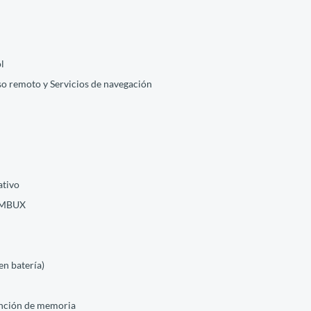
l
eso remoto y Servicios de navegación
ativo
o MBUX
n batería)
unción de memoria