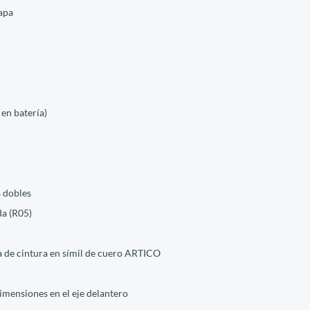
apa
en batería)
s dobles
da (R05)
ea de cintura en símil de cuero ARTICO
imensiones en el eje delantero