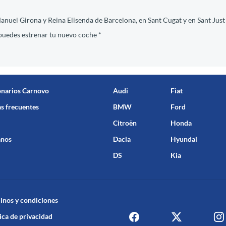
anuel Girona y Reina Elisenda de Barcelona, en Sant Cugat y en Sant Just
edes estrenar tu nuevo coche *
onarios Carnovo
Audi
Fiat
s frecuentes
BMW
Ford
Citroën
Honda
anos
Dacia
Hyundai
DS
Kia
inos y condiciones
ica de privacidad