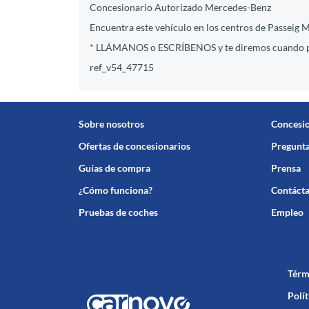
Concesionario Autorizado Mercedes-Benz
Encuentra este vehículo en los centros de Passeig M
* LLÁMANOS o ESCRÍBENOS y te diremos cuando pu
ref_v54_47715
Sobre nosotros
Concesi
Ofertas de concesionarios
Pregunta
Guías de compra
Prensa
¿Cómo funciona?
Contáct
Pruebas de coches
Empleo
Térm
Polít