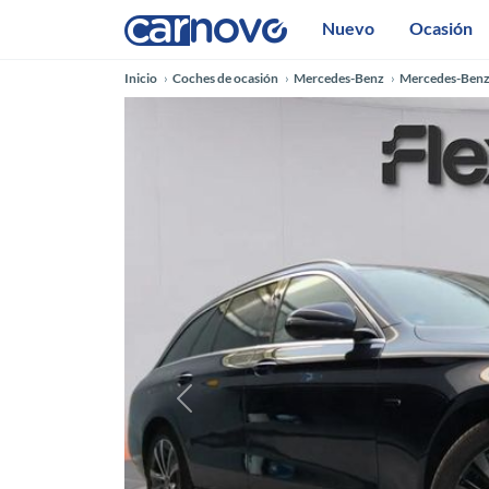
Nuevo
Ocasión
Inicio
Coches de ocasión
Mercedes-Benz
Mercedes-Benz 
Anterior