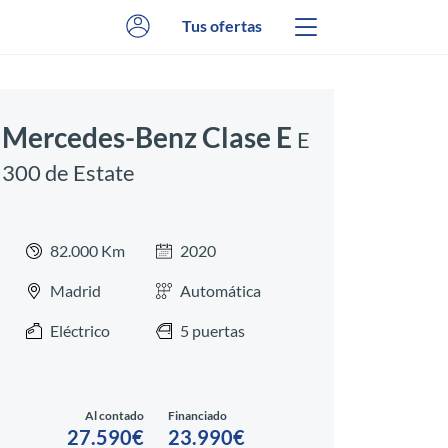
Tus ofertas
Mercedes-Benz Clase E
E
300 de Estate
82.000 Km
2020
Madrid
Automática
Eléctrico
5 puertas
Al contado
Financiado
27.590€
23.990€