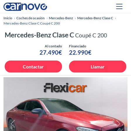
Inicio
Coches de ocasión
Mercedes-Benz
Mercedes-Benz Clase C
Mercedes-Benz Clase C Coupé C 200
Mercedes-Benz Clase C
Coupé C 200
Al contado
Financiado
27.490€
22.990€
Contactar
Llamar
Anterior
Siguie