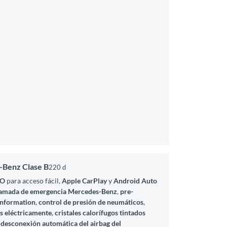
-Benz Clase B
220 d
GO
para acceso fácil,
Apple CarPlay
y
Android Auto
llamada de emergencia Mercedes-Benz
,
pre-
 Information
,
control de presión de neumáticos
,
es eléctricamente
,
cristales calorífugos tintados
,
desconexión automática del airbag del