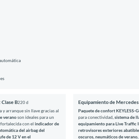
 automática
les
 Clase B
Equipamiento de Mercedes
220 d
 y arranque sin llave gracias al
Paquete de confort KEYLESS-
e verano
son ideales para un
para conectividad,
sistema de 
fortalecida con el
indicador de
equipamiento para Live Traffic
tomática del airbag del
retrovisores exteriores abatibl
fe de 12 V en el
oscuros
,
neumáticos de verano