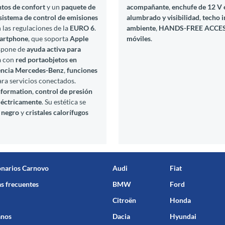
ntos de confort
y un
paquete de
acompañante
,
enchufe de 12 V
sistema de control de emisiones
alumbrado y visibilidad
,
techo i
 las regulaciones de la
EURO 6
.
ambiente
,
HANDS-FREE ACCE
martphone
, que soporta
Apple
móviles
.
ispone de
ayuda activa para
a con
red portaobjetos en
encia Mercedes-Benz
,
funciones
ra servicios conectados.
Information
,
control de presión
eléctricamente
. Su estética se
r negro
y
cristales calorífugos
onarios Carnovo
Audi
Fiat
s frecuentes
BMW
Ford
Citroën
Honda
anos
Dacia
Hyundai