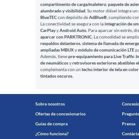
compartimento de carga/maletero
,
paquete de asie
alumbrado y visibilidad
. Su motor diésel integra un
BlueTEC
con depósito de
AdBlue®
, cumpliendo con
La conectividad se asegura con la
integración de s
CarPlay
y
Android Auto
. Para aparcar sin estrés, d
aparcar con PARKTRONIC
. La comodidad se amplí
respaldos delanteros
,
sistema de llamada de emerg
ampliadas MBUX
y
módulo de comunicación LTE
pa
Además, tiene
pre-equipamiento para Live Traffic 
de neumáticos
y
retrovisores exteriores abatibles 
complementa con un
techo interior de tela en colo
tintados oscuros
.
Sobre nosotros
Concesi
Ofertas de concesionarios
Pregunta
Guías de compra
Prensa
¿Cómo funciona?
Contáct