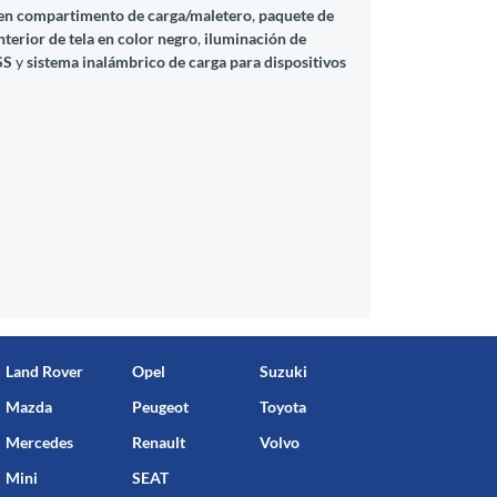
 en compartimento de carga/maletero
,
paquete de
nterior de tela en color negro
,
iluminación de
SS
y
sistema inalámbrico de carga para dispositivos
Land Rover
Opel
Suzuki
Mazda
Peugeot
Toyota
Mercedes
Renault
Volvo
Mini
SEAT