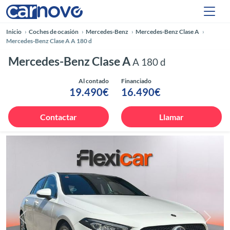
Inicio
Coches de ocasión
Mercedes-Benz
Mercedes-Benz Clase A
Mercedes-Benz Clase A A 180 d
Mercedes-Benz Clase A
A 180 d
Al contado
Financiado
19.490€
16.490€
Contactar
Llamar
Anterior
Siguie