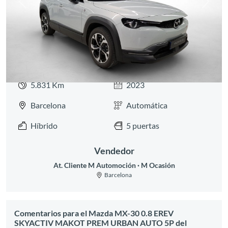
Anterior
Siguie
5.831 Km
2023
Barcelona
Automática
Híbrido
5 puertas
Vendedor
At. Cliente M Automoción
M Ocasión
Barcelona
Comentarios para el Mazda MX-30 0.8 EREV
SKYACTIV MAKOT PREM URBAN AUTO 5P del