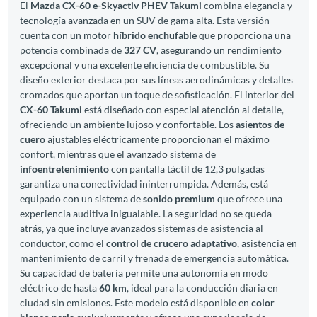
El
Mazda CX-60 e-Skyactiv PHEV Takumi
combina elegancia y
tecnología avanzada en un SUV de gama alta. Esta versión
cuenta con un motor
híbrido enchufable
que proporciona una
potencia combinada de
327 CV
, asegurando un rendimiento
excepcional y una excelente eficiencia de combustible. Su
diseño exterior destaca por sus líneas aerodinámicas y detalles
cromados que aportan un toque de sofisticación. El interior del
CX-60 Takumi
está diseñado con especial atención al detalle,
ofreciendo un ambiente lujoso y confortable. Los
asientos de
cuero
ajustables eléctricamente proporcionan el máximo
confort, mientras que el avanzado sistema de
infoentretenimiento
con pantalla táctil de 12,3 pulgadas
garantiza una conectividad ininterrumpida. Además, está
equipado con un sistema de
sonido premium
que ofrece una
experiencia auditiva inigualable. La seguridad no se queda
atrás, ya que incluye avanzados sistemas de asistencia al
conductor, como el
control de crucero adaptativo
, asistencia en
mantenimiento de carril y frenada de emergencia automática.
Su capacidad de batería permite una autonomía en modo
eléctrico de hasta
60 km
, ideal para la conducción diaria en
ciudad sin emisiones. Este modelo está disponible en
color