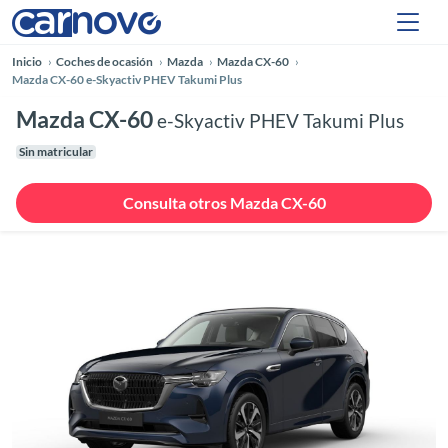
Inicio
Coches de ocasión
Mazda
Mazda CX-60
Mazda CX-60 e-Skyactiv PHEV Takumi Plus
Mazda CX-60
e-Skyactiv PHEV Takumi Plus
Sin matricular
Consulta otros Mazda CX-60
Anterior
Siguie