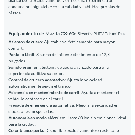
blanco perla
exclusivamente y ofrece una experiencia de
conducción inigualable con la calidad y fiabilidad propias de
Mazda.
Equipamiento de Mazda CX-60
e-Skyactiv PHEV Takumi Plus
Asientos de cuero
: Ajustables eléctricamente para mayor
confort.
Pantalla táctil
: Sistema de infoentretenimiento de 12,3
pulgadas.
Sonido premium
: Sistema de audio avanzado para una
experiencia auditiva superior.
Control de crucero adaptativo
: Ajusta la velocidad
automáticamente según el tráfico.
Asistencia en mantenimiento de carril
: Ayuda a mantener el
vehículo centrado en el carril.
Frenada de emergencia automática
: Mejora la seguridad en
situaciones inesperadas.
Autonomía en modo eléctrico
: Hasta 60 km sin emisiones, ideal
para la ciudad.
Color blanco perla
: Disponible exclusivamente en este tono