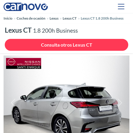
Inicio
Coches de ocasión
Lexus
Lexus CT
Lexus CT 1.8 200h Business
Lexus CT
1.8 200h Business
Consulta otros Lexus CT
Anterior
Siguie