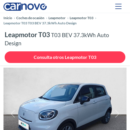
Inicio
Coches de ocasión
Leapmotor
Leapmotor T03
Leapmotor T03 T03 BEV 37.3kWh Auto Design
Leapmotor T03
T03 BEV 37.3kWh Auto
Design
Consulta otros Leapmotor T03
Anterior
Siguie