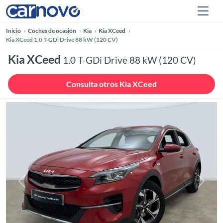
Inicio
Coches de ocasión
Kia
Kia XCeed
Kia XCeed 1.0 T-GDi Drive 88 kW (120 CV)
Kia XCeed
1.0 T-GDi Drive 88 kW (120 CV)
Consulta otros Kia XCeed
Anterior
Siguie