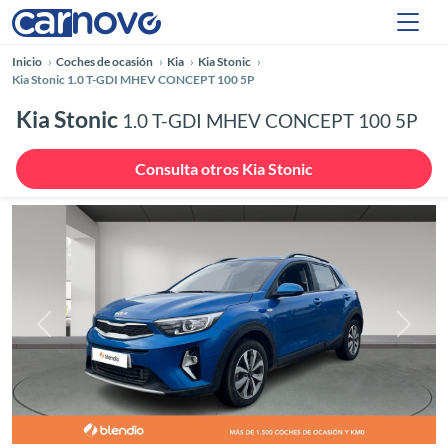
Inicio
Coches de ocasión
Kia
Kia Stonic
Kia Stonic 1.0 T-GDI MHEV CONCEPT 100 5P
Kia Stonic
1.0 T-GDI MHEV CONCEPT 100 5P
Consulta otros Kia Stonic
Anterior
Siguie