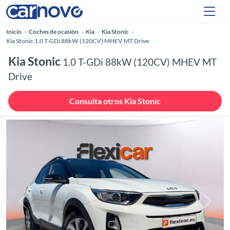
Inicio
Coches de ocasión
Kia
Kia Stonic
Kia Stonic 1.0 T-GDi 88kW (120CV) MHEV MT Drive
Kia Stonic
1.0 T-GDi 88kW (120CV) MHEV MT
Drive
Consulta otros Kia Stonic
Anterior
Siguie