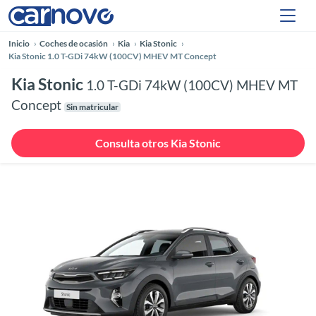
Inicio
Coches de ocasión
Kia
Kia Stonic
Kia Stonic 1.0 T-GDi 74kW (100CV) MHEV MT Concept
Kia Stonic
1.0 T-GDi 74kW (100CV) MHEV MT
Concept
Sin matricular
Consulta otros Kia Stonic
Anterior
Siguie