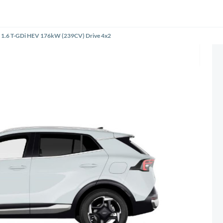
e 1.6 T-GDi HEV 176kW (239CV) Drive 4x2
Siguiente