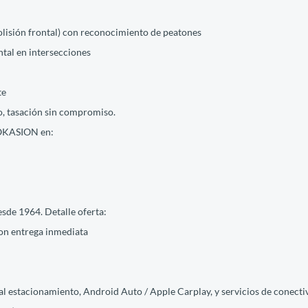
olisión frontal) con reconocimiento de peatones
ntal en intersecciones
te
, tasación sin compromiso.
 OKASION en:
de 1964. Detalle oferta:
n entrega inmediata
 estacionamiento, Android Auto / Apple Carplay, y servicios de conectiv