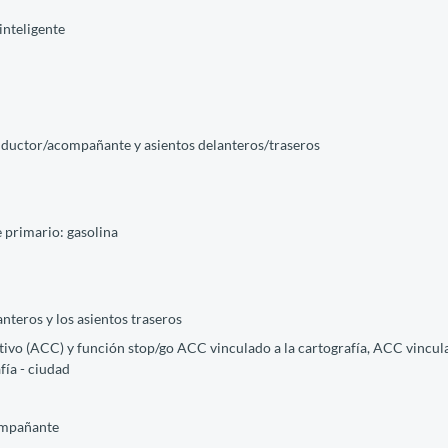
inteligente
onductor/acompañante y asientos delanteros/traseros
 primario: gasolina
anteros y los asientos traseros
tivo (ACC) y función stop/go ACC vinculado a la cartografía, ACC vincu
fía - ciudad
compañante