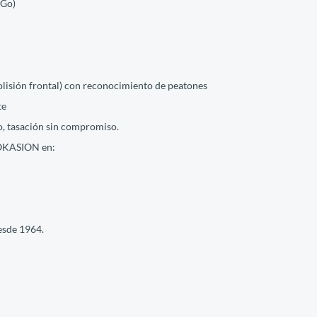
&Go)
olisión frontal) con reconocimiento de peatones
te
, tasación sin compromiso.
 OKASION en:
esde 1964.