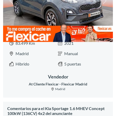
Anterior
Siguie
83.499 Km
2021
Madrid
Manual
Híbrido
5 puertas
Vendedor
At Cliente Flexicar
Flexicar Madrid
Madrid
Comentarios para el Kia Sportage 1.6 MHEV Concept
100kW (136CV) 4x2 del anunciante