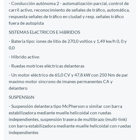
- Conducción autónoma 2 - automatización parcial, control de
carril activo, reconocimiento de señales de tráfico, automática,
respuesta señales de tráfico en ciudad y resp. señales tráfico
fuera de autopista
SISTEMAS ELéCTRICOS E HíBRIDOS
- Batería tipo: iones de litio de 270,0 voltios y 1,49 kw/h 0, 0 y
0,0
- Hibrido activo
- Ruedas motrices eléctricas delanteras
- Un motor eléctrico de 65,0 CV y 47,8 kW con 250 Nm de par
maximo motor síncrono de imanes permanentes CA y
delantero
SUSPENSIóN
- Suspensión delantera tipo McPherson o similar con barra
estabilizadora mediante muelle helicoidal con ruedas
independientes, suspensión trasera de multibrazo (multi-link)
con barra estabilizadora mediante muelle helicoidal con ruedas
independientes