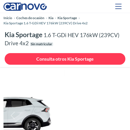
Inicio
Coches de ocasión
Kia
Kia Sportage
Kia Sportage 1.6 T-GDi HEV 176kW (239CV) Drive 4x2
Kia Sportage
1.6 T-GDi HEV 176kW (239CV)
Drive 4x2
Sin matricular
Consulta otros Kia Sportage
Anterior
Siguie