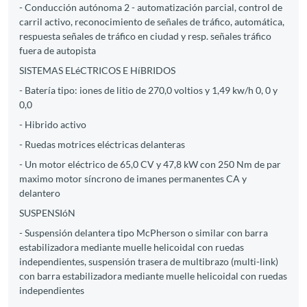
- Conducción autónoma 2 - automatización parcial, control de
carril activo, reconocimiento de señales de tráfico, automática,
respuesta señales de tráfico en ciudad y resp. señales tráfico
fuera de autopista
SISTEMAS ELéCTRICOS E HíBRIDOS
- Batería tipo: iones de litio de 270,0 voltios y 1,49 kw/h 0, 0 y
0,0
- Hibrido activo
- Ruedas motrices eléctricas delanteras
- Un motor eléctrico de 65,0 CV y 47,8 kW con 250 Nm de par
maximo motor síncrono de imanes permanentes CA y
delantero
SUSPENSIóN
- Suspensión delantera tipo McPherson o similar con barra
estabilizadora mediante muelle helicoidal con ruedas
independientes, suspensión trasera de multibrazo (multi-link)
con barra estabilizadora mediante muelle helicoidal con ruedas
independientes