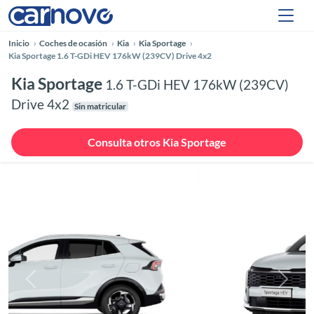
Inicio
Coches de ocasión
Kia
Kia Sportage
Kia Sportage 1.6 T-GDi HEV 176kW (239CV) Drive 4x2
Kia Sportage
1.6 T-GDi HEV 176kW (239CV)
Drive 4x2
Sin matricular
Consulta otros Kia Sportage
Anterior
Siguie