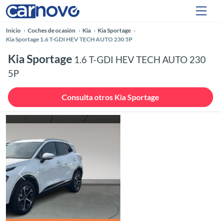
Inicio
Coches de ocasión
Kia
Kia Sportage
Kia Sportage 1.6 T-GDI HEV TECH AUTO 230 5P
Kia Sportage
1.6 T-GDI HEV TECH AUTO 230
5P
Consulta otros Kia Sportage
Anterior
Siguie