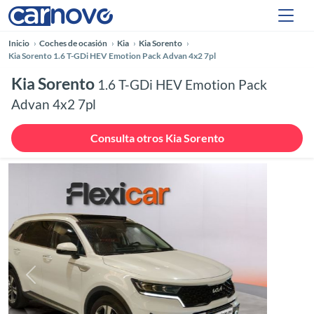
Inicio
Coches de ocasión
Kia
Kia Sorento
Kia Sorento 1.6 T-GDi HEV Emotion Pack Advan 4x2 7pl
Kia Sorento
1.6 T-GDi HEV Emotion Pack
Advan 4x2 7pl
Consulta otros Kia Sorento
Anterior
Siguie