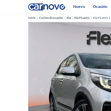
Nuevo
Ocasión
Inicio
Coches de ocasión
Kia
Kia Picanto
Kia Picanto 
Anterior