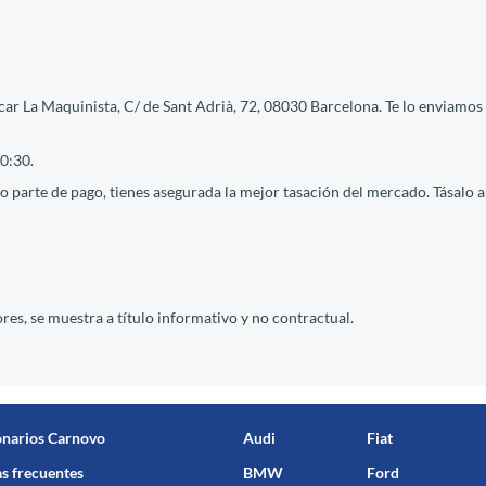
ar La Maquinista, C/ de Sant Adrià, 72, 08030 Barcelona. Te lo enviamos 
0:30.
 parte de pago, tienes asegurada la mejor tasación del mercado. Tásalo ah
res, se muestra a título informativo y no contractual.
onarios Carnovo
Audi
Fiat
s frecuentes
BMW
Ford