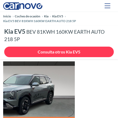
Inicio
Coches de ocasión
Kia
Kia EV5
Kia EV5 BEV 81KWH 160KW EARTH AUTO 218 5P
Kia EV5
BEV 81KWH 160KW EARTH AUTO
218 5P
Consulta otros Kia EV5
Anterior
Siguie