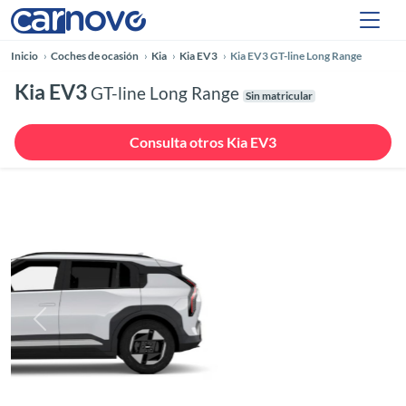
Inicio
Coches de ocasión
Kia
Kia EV3
Kia EV3 GT-line Long Range
Kia EV3
GT-line Long Range
Sin matricular
Consulta otros Kia EV3
Anterior
Siguie