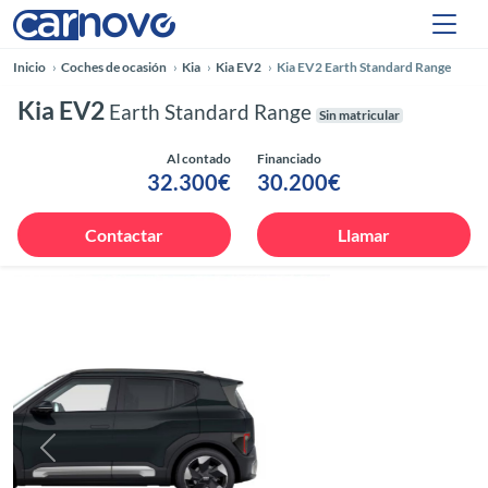
Inicio
Coches de ocasión
Kia
Kia EV2
Kia EV2 Earth Standard Range
Kia EV2
Earth Standard Range
Sin matricular
Al contado
Financiado
32.300€
30.200€
Contactar
Llamar
Anterior
Siguie