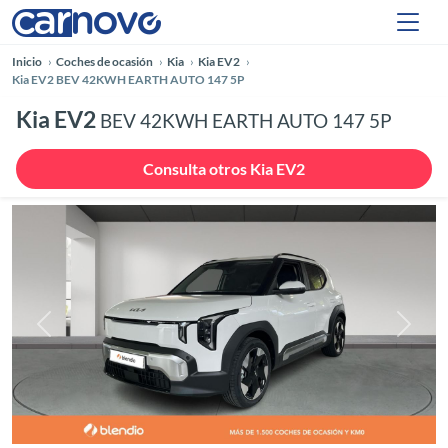
Inicio
Coches de ocasión
Kia
Kia EV2
Kia EV2 BEV 42KWH EARTH AUTO 147 5P
Kia EV2
BEV 42KWH EARTH AUTO 147 5P
Consulta otros Kia EV2
Anterior
Siguie