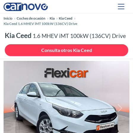
Inicio
Coches de ocasión
Kia
Kia Ceed
Kia Ceed 1.6 MHEV iMT 100kW (136CV) Drive
Kia Ceed
1.6 MHEV iMT 100kW (136CV) Drive
Consulta otros Kia Ceed
Anterior
Siguie