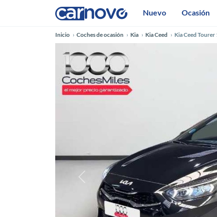
Nuevo
Ocasión
Inicio
Coches de ocasión
Kia
Kia Ceed
Kia Ceed Tourer
Anterior