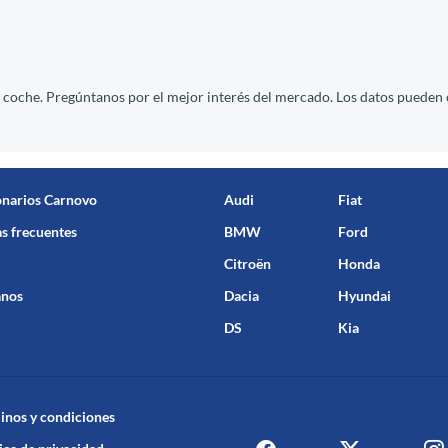
l coche. Pregúntanos por el mejor interés del mercado. Los datos pueden 
onarios Carnovo
Audi
Fiat
s frecuentes
BMW
Ford
Citroën
Honda
anos
Dacia
Hyundai
DS
Kia
inos y condiciones