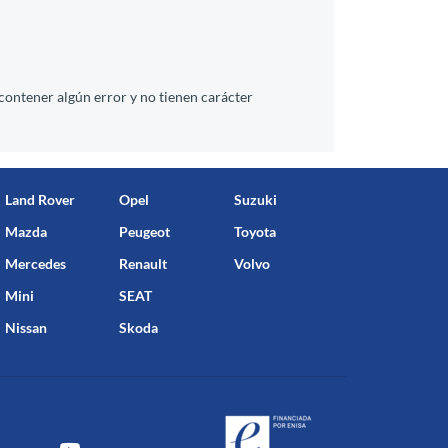
contener algún error y no tienen carácter
Land Rover
Opel
Suzuki
Mazda
Peugeot
Toyota
Mercedes
Renault
Volvo
Mini
SEAT
Nissan
Skoda