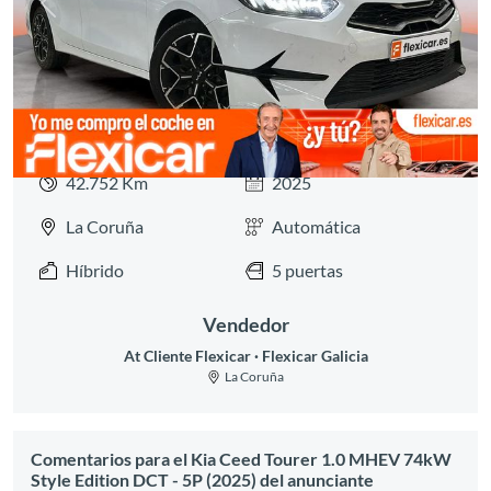
Anterior
Siguie
42.752 Km
2025
La Coruña
Automática
Híbrido
5 puertas
Vendedor
At Cliente Flexicar
Flexicar Galicia
La Coruña
Comentarios para el Kia Ceed Tourer 1.0 MHEV 74kW
Style Edition DCT - 5P (2025) del anunciante