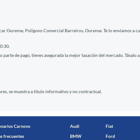
car Ourense, Polígono Comercial Barreiros, Ourense. Te lo enviamos a cua
0:30.
 parte de pago, tienes asegurada la mejor tasación del mercado. Tásalo ah
res, se muestra a título informativo y no contractual.
onarios Carnovo
Audi
Fiat
s frecuentes
BMW
Ford