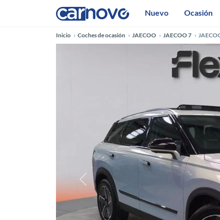
Nuevo
Ocasión
Inicio
Coches de ocasión
JAECOO
JAECOO 7
JAECOO 
Anterior